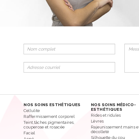
?
NOS SOINS ESTHÉTIQUES
NOS SOINS MÉDICO-
ESTHÉTIQUES
Cellulite
Rides et ridules
Raffermissement corporel
Lèvres
Teint,tâches pigmentaires,
couperose et rosacée
Rajeunissement mains e
décolleté
Facial
Silhouette du cou
Acné