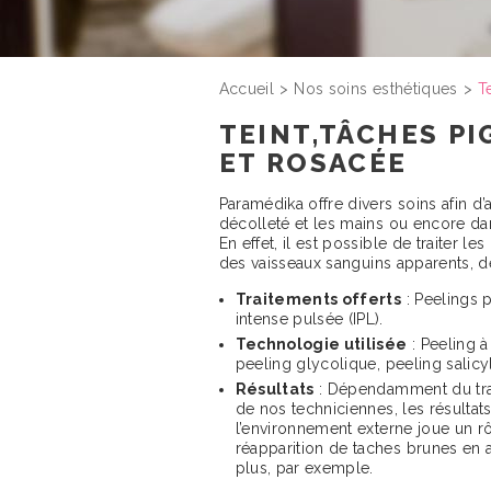
Accueil
Nos soins esthétiques
T
TEINT,TÂCHES P
ET ROSACÉE
Paramédika offre divers soins afin d’
décolleté et les mains ou encore dan
En effet, il est possible de traiter le
des vaisseaux sanguins apparents, d
Traitements offerts
: Peelings p
intense pulsée (IPL).
Technologie utilisée
: Peeling à
peeling glycolique, peeling salicy
Résultats
: Dépendamment du trai
de nos techniciennes, les résultat
l’environnement externe joue un rôl
réapparition de taches brunes en 
plus, par exemple.