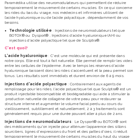
Paramédika utilise des neuromodulateurs qui permettent de réduire
temporairement le mouvement de certains muscles. En ce qui concerne
les rides du bas du visage, nos médecins et infirmières utilisent de
l’acide hyaluronique ou de l’acide polyactique , dépendamment de vos
besoins.
Technologie utilisée
: Injections de neuromodulateurs tel que
BOTOX® ou Dysport® , Injections d’acide hyaluronique (AH) ou
injections d'acide polyactique tel que de Sculptra®.
C'est quoi?
L'acide hyaluronique
: C'est une molécule qui est présente dans
notre corps. Elle est tout à fait naturelle. Elle permet de remplir les vides
entre les cellules de l'épiderme. Avec le temps les réserves d'acide
hyaluronique baissent donc les rides s'accentuent et la peau permet son
tonus. Les résultats sont immédiats et durent environ de 6 à 9 mois.
Injections d'acide polyactique
: Contrairement aux agents de
remplissage pour les rides, l'acide polyactique tel que Sculptra® est un
produit injectable biocompatible et biodégradable qui aide à stimuler la
production naturelle de collagène de votre peau pour restaurer sa
structure interne et augmenter le volume facial perdu au cours du
vieillissement, subtillement et naturellement, 2 à 3 traitements sont
généralement requis pour une durée pouvant aller à plus de 2 ans.
Injections de neuromodulateurs
: Le Dysport® ou BOTOX® sont
des médicaments qu'on injecte pour atténuer l’apparence des sillons
sourciliers, lignes d'expressions du front et des pattes d'oies, il réduit
temporairement le mouvement de certains muscles du haut du visage