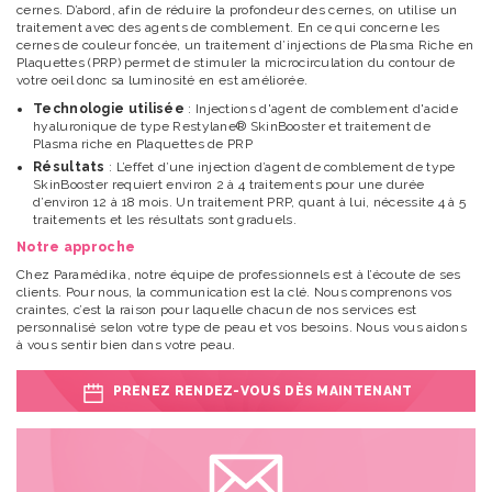
cernes. D’abord, afin de réduire la profondeur des cernes, on utilise un
traitement avec des agents de comblement. En ce qui concerne les
cernes de couleur foncée, un traitement d’injections de Plasma Riche en
Plaquettes (PRP) permet de stimuler la microcirculation du contour de
votre oeil donc sa luminosité en est améliorée.
Technologie utilisée
: Injections d'agent de comblement d'acide
hyaluronique de type Restylane® SkinBooster et traitement de
Plasma riche en Plaquettes de PRP
Résultats
: L’effet d’une injection d’agent de comblement de type
SkinBooster requiert environ 2 à 4 traitements pour une durée
d’environ 12 à 18 mois. Un traitement PRP, quant à lui, nécessite 4 à 5
traitements et les résultats sont graduels.
Notre approche
Chez Paramédika, notre équipe de professionnels est à l’écoute de ses
clients. Pour nous, la communication est la clé. Nous comprenons vos
craintes, c’est la raison pour laquelle chacun de nos services est
personnalisé selon votre type de peau et vos besoins. Nous vous aidons
à vous sentir bien dans votre peau.
PRENEZ RENDEZ-VOUS DÈS MAINTENANT